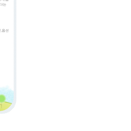
였다는
셋,옵션